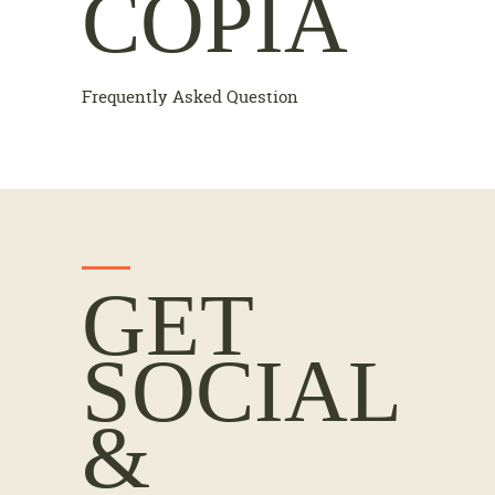
COPIA
Frequently Asked Question
GET
SOCIAL
&