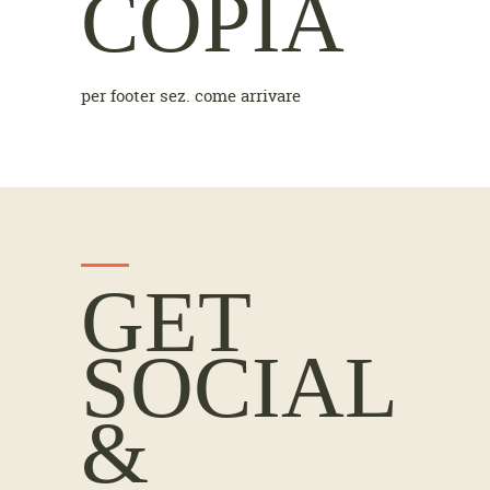
COPIA
per footer sez. come arrivare
GET
SOCIAL
&