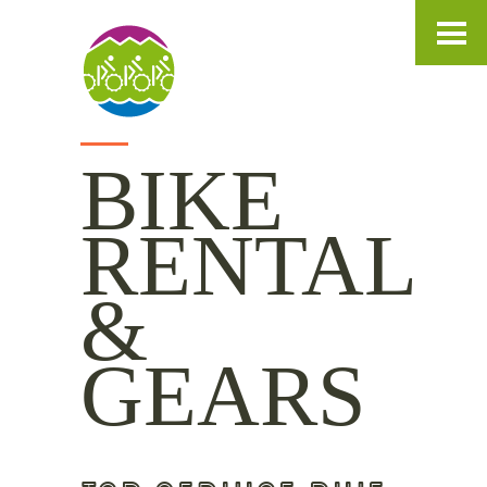
IT
DE
EN
BIKE
RENTAL
&
GEARS