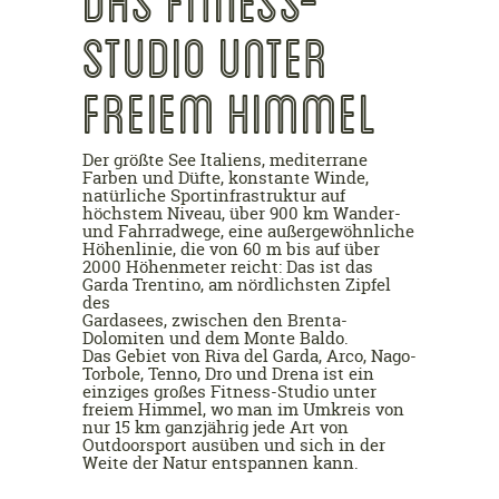
DAS FITNESS-
STUDIO UNTER
FREIEM HIMMEL
Der größte See Italiens, mediterrane
Farben und Düfte, konstante Winde,
natürliche Sportinfrastruktur auf
höchstem Niveau, über 900 km Wander-
und Fahrradwege, eine außergewöhnliche
Höhenlinie, die von 60 m bis auf über
2000 Höhenmeter reicht: Das ist das
Garda Trentino, am nördlichsten Zipfel
des
Gardasees, zwischen den Brenta-
Dolomiten und dem Monte Baldo.
Das Gebiet von Riva del Garda, Arco, Nago-
Torbole, Tenno, Dro und Drena ist ein
einziges großes Fitness-Studio unter
freiem Himmel, wo man im Umkreis von
nur 15 km ganzjährig jede Art von
Outdoorsport ausüben und sich in der
Weite der Natur entspannen kann.