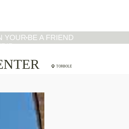
IT
DE
EN
N YOUR
BE A FRIEND
TRIP
CENTER
TORBOLE