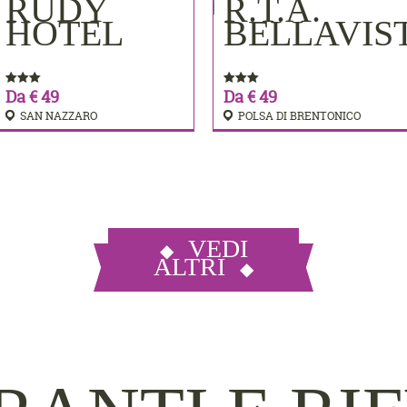
MERE
RUDY
R.T.A.
PRENOTA
PRENOTA
HOTEL
BELLAVIS
Da € 49
Da € 49
SAN NAZZARO
POLSA DI BRENTONICO
VEDI
ALTRI