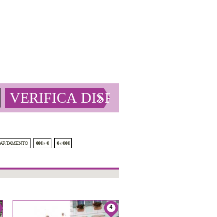
PARTAMENTO
€€€ » €
€ « €€€
4