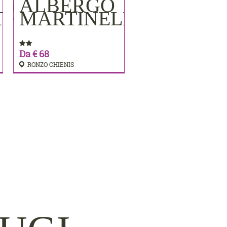
ALBERGO
PRENOTA
TA
MARTINELLI
Da € 68
RONZO CHIENIS