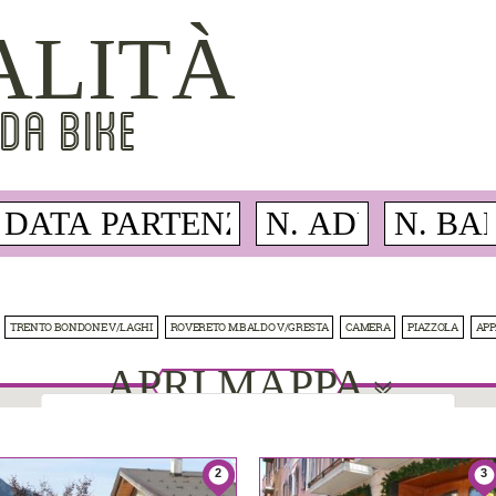
ALITÀ
DA BIKE
TRENTO BONDONE V/LAGHI
ROVERETO M.BALDO V/GRESTA
CAMERA
PIAZZOLA
AP
APRI MAPPA
This page can't load Google Maps correctly.
2
3