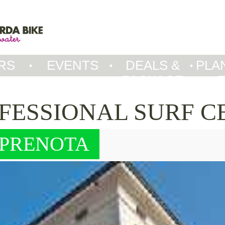
RS
EVENTS
DEALS &
PLA
PACKAGE
FESSIONAL SURF 
PRENOTA