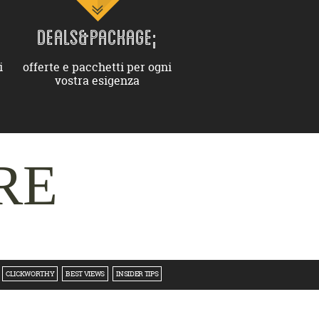
DEALS&PACKAGE;
i
offerte e pacchetti per ogni
vostra esigenza
RE
CLICKWORTHY
BEST VIEWS
INSIDER TIPS