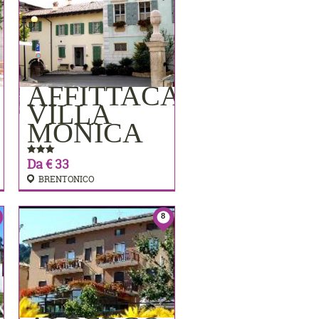
AFFITTACAMERE
PRENOTA
VILLA
MONICA
Da € 33
BRENTONICO
8