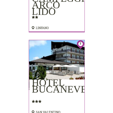
ARCO
LIDO
LINFANO
2
HOTEL
BUCANEVE
SAN VALENTINO