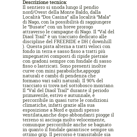
Descrizione tecnica:
Il sentiero si snoda lungo il pendio
nord/Ovest della Monte Baldo, dalla
Località “Dos Casina” alla località “Mala”
di Nago, con la possibilità di raggiungere
le “Busate” con un breve prorogo
attraverso le campagne di Nago. Il “Val del
Diaol Trail” è un tracciato dedicato alle
discipline del FREERIDE e DH ( downhill
). Questa pista alterna a tratti veloci con
fondo in terra e sasso fisso a tratti più
impegnativi composti di ripide pietraie
con gradoni sempre con fondale di sasso
fisso o lastricati. Sono presenti inoltre
curve con mini paraboliche,appoggi
naturali e cambi di pendenza che
formano vari salti naturali. Il 90% del
tracciato si trova nel sottobosco montano.
Il “Val del Diaol Trail” durante il periodo
primaverile, estivo e autunnale, è
percorribile in quasi tutte le condizioni
climatiche, infatti grazie alla sua
esposizione a Nord e quindi spesso
ventilata,anche dopo abbondanti piogge il
terreno si asciuga molto velocemente,
comunque percorribile anche se bagnato
in quanto il fondale garantisce sempre un
ottimo grip. Il percorso è transitabile sia