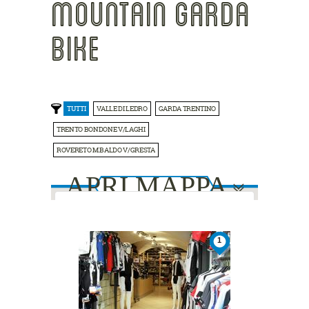
MOUNTAIN GARDA
BIKE
TUTTI
VALLE DI LEDRO
GARDA TRENTINO
TRENTO BONDONE V/LAGHI
ROVERETO M.BALDO V/GRESTA
APRI MAPPA
This page can't load Google Maps
1
correctly.
Do you own this website?
OK