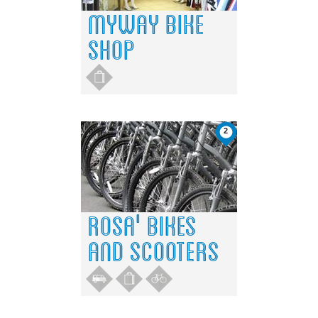
2
4
2
4
3
3
1
1
MYWAY BIKE
SHOP
2
ROSA' BIKES
AND SCOOTERS