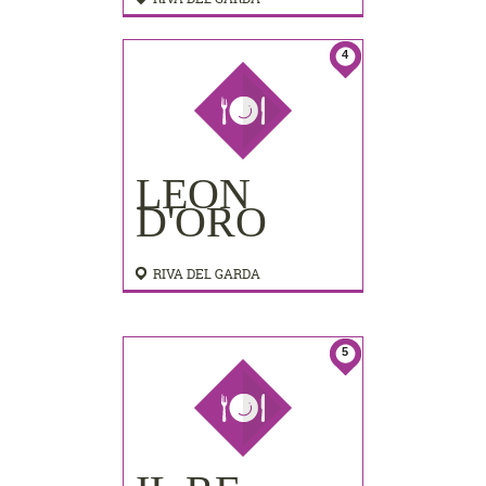
4
LEON
D'ORO
RIVA DEL GARDA
5