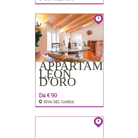
3
APPARTAMENTI
PRENOTA
LEON
D'ORO
Da € 90
RIVA DEL GARDA
4