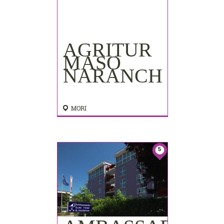
AGRITUR
MASO
NARANCH
MORI
5