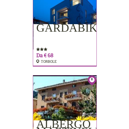
GARDABIKE
PRENOTA
Da € 68
TORBOLE
8
ALBERGO
PRENOTA