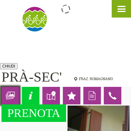
IT
DE
EN
CHIUDI
PRÀ-SEC'
FRAZ. ROMAGNANO
PRENOTA