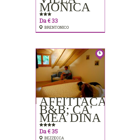
MONICA
Da € 33
BRENTONICO
5
AFFITTACAMER
PRENOTA
B&B; CA'
MEA DINA
Da € 35
BEZZECCA