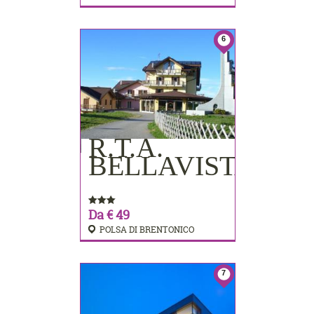
6
R.T.A.
PRENOTA
BELLAVISTA
Da € 49
POLSA DI BRENTONICO
7