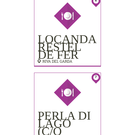
PALACE)
6
LOCANDA
RESTEL
DE FER
RIVA DEL GARDA
7
PERLA DI
LAGO
(C/O