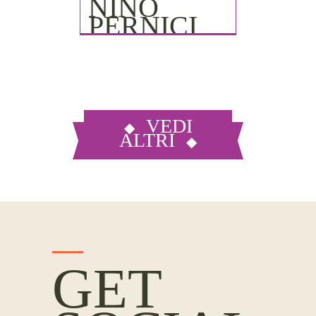
NINO
PERNICI
VEDI
ALTRI
GET