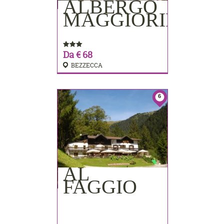
ALBERGO
PRENOTA
MAGGIORINA
Da € 68
BEZZECCA
6
AL
FAGGIO