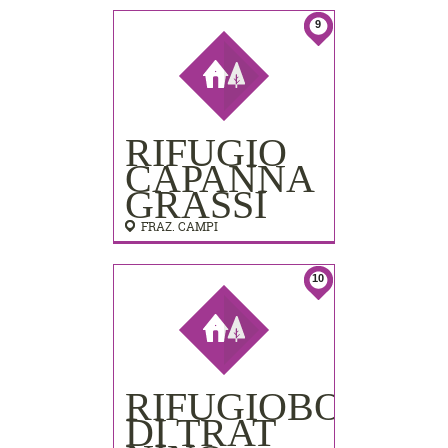
9
RIFUGIO
CAPANNA
GRASSI
FRAZ. CAMPI
10
RIFUGIOBOCCA
DI TRAT