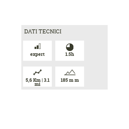
DATI TECNICI
expert
1.5h
5,6 Km | 3.1
185 m m
mi