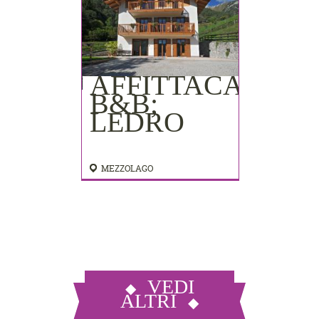
AFFITTACAMER
B&B;
LEDRO
MEZZOLAGO
VEDI
ALTRI