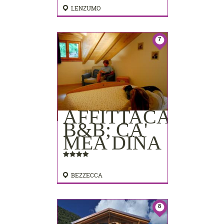
LENZUMO
7
AFFITTACAMER
B&B; CA'
MEA DINA
BEZZECCA
8