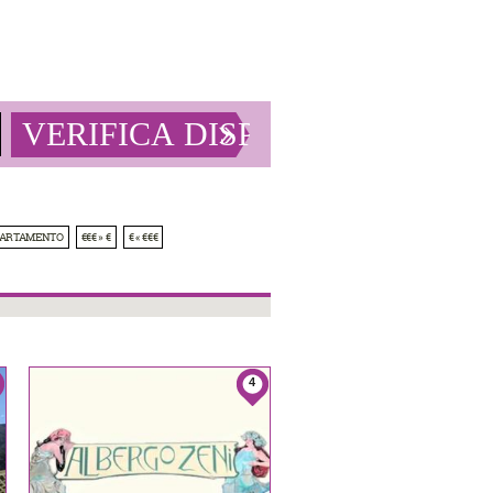
PARTAMENTO
€€€ » €
€ « €€€
4