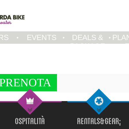
RS
EVENTS
DEALS &
PLA
PACKAGE
PRENOTA
OSPITALITÀ
RENTALS&GEAR;