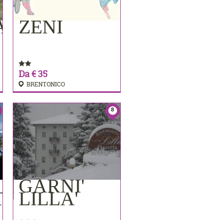
AMERE
ZENI
PRENOTA
Da € 35
BRENTONICO
8
GARNI'
PRENOTA
TA
LILLA'