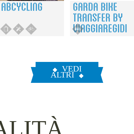
ABCYCLING
GARDA BIKE
2
2
TRANSFER BY
VIAGGIAREGIDI
VEDI
ALTRI
ALITÀ