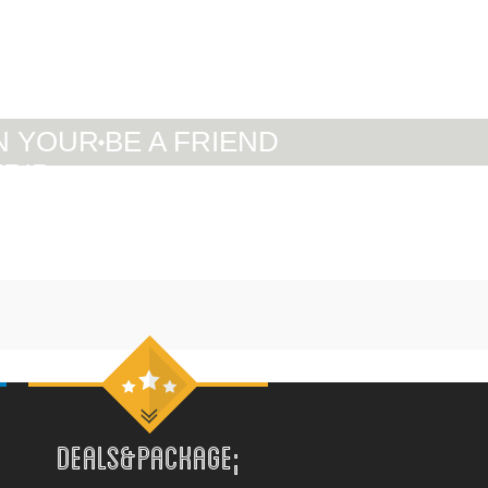
IT
DE
EN
N YOUR
BE A FRIEND
TRIP
DEALS&PACKAGE;