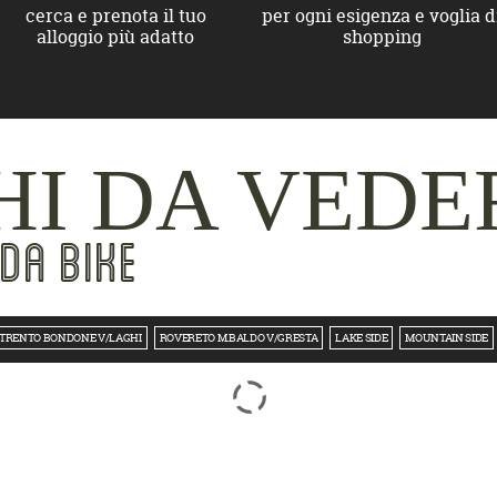
cerca e prenota il tuo
per ogni esigenza e voglia d
alloggio più adatto
shopping
I DA VEDE
DA BIKE
TRENTO BONDONE V/LAGHI
ROVERETO M.BALDO V/GRESTA
LAKE SIDE
MOUNTAIN SIDE