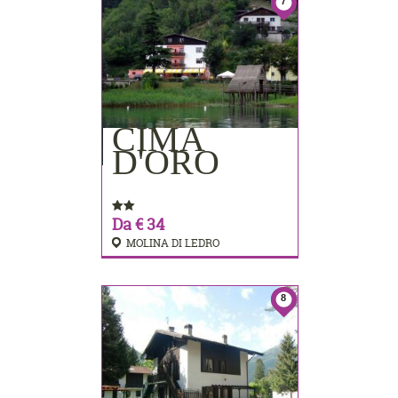
7
CIMA
PRENOTA
D'ORO
Da € 34
MOLINA DI LEDRO
8