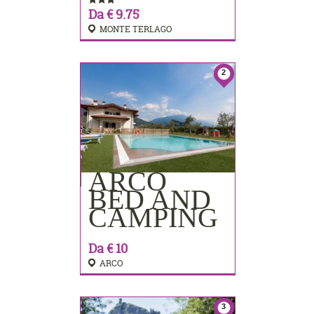
Da € 9.75
MONTE TERLAGO
2
ARCO
PRENOTA
BED AND
CAMPING
Da € 10
ARCO
3