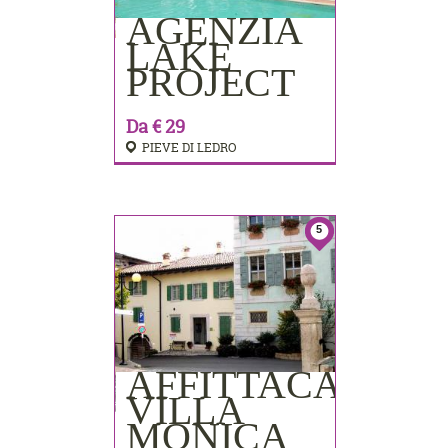
AGENZIA
PRENOTA
LAKE
PROJECT
Da € 29
PIEVE DI LEDRO
5
AFFITTACAMER
PRENOTA
VILLA
MONICA