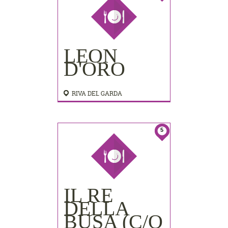
LEON
D'ORO
RIVA DEL GARDA
5
IL RE
DELLA
BUSA (C/O