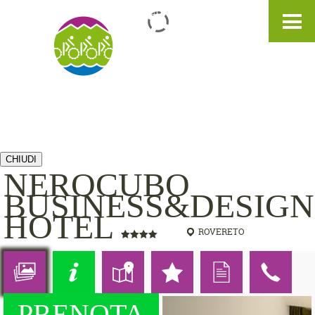
IT
DE
EN
CHIUDI
NEROCUBO
BUSINESS&DESIGN
HOTEL
ROVERETO
PRENOTA