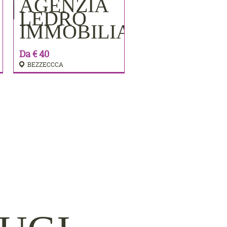
AGENZIA
PRENOTA
LEDRO
IMMOBILIARE
Da € 40
BEZZECCCA