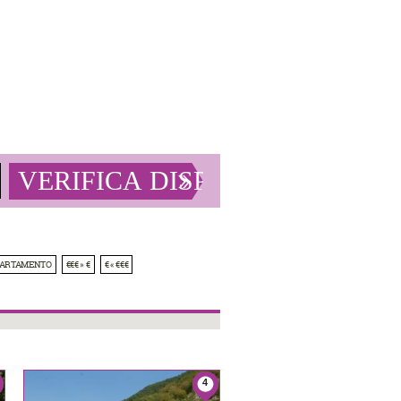
PARTAMENTO
€€€ » €
€ « €€€
4