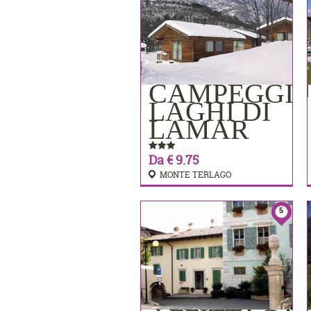
CAMPEGGI
PRENOTA
LAGHI DI
LAMAR
Da € 9.75
MONTE TERLAGO
5