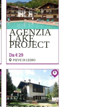
AGENZIA
PRENOTA
LAKE
PROJECT
Da € 29
PIEVE DI LEDRO
8