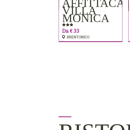
AFFITTACA
PRENOTA
VILLA
MONICA
Da € 33
BRENTONICO