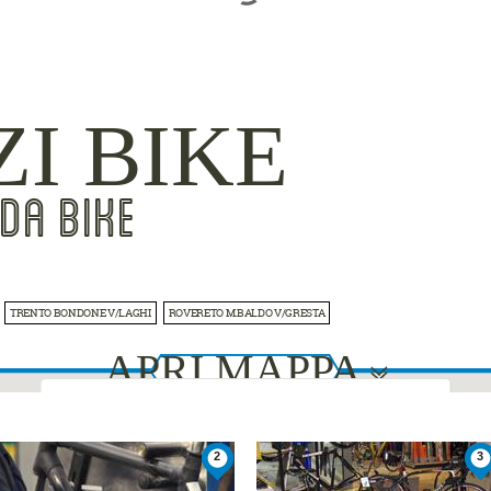
ZI BIKE
DA BIKE
TRENTO BONDONE V/LAGHI
ROVERETO M.BALDO V/GRESTA
APRI MAPPA
This page can't load Google Maps correctly.
2
3