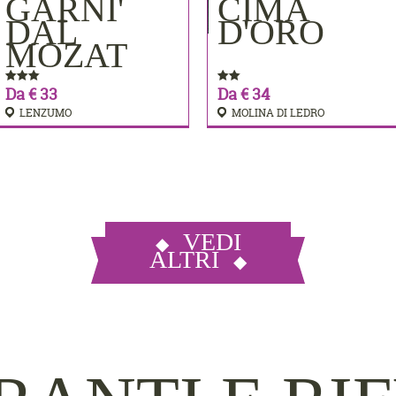
MERE
GARNI'
CIMA
PRENOTA
PRENOTA
DAL
D'ORO
MOZAT
Da € 33
Da € 34
LENZUMO
MOLINA DI LEDRO
VEDI
ALTRI