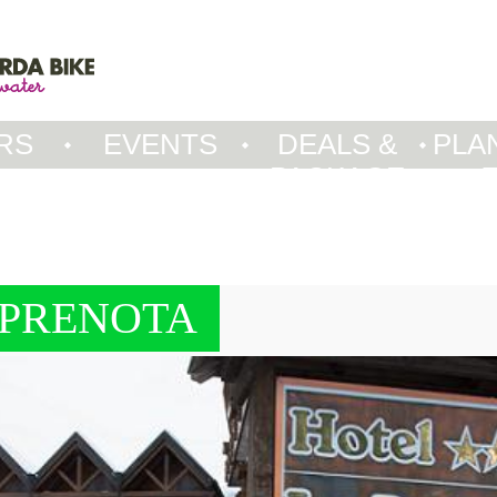
RS
EVENTS
DEALS &
PLA
PACKAGE
PRENOTA