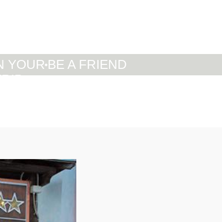
IT
DE
EN
N YOUR
BE A FRIEND
TRIP