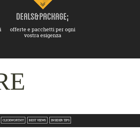
DEALS&PACKAGE;
i
offerte e pacchetti per ogni
vostra esigenza
RE
CLICKWORTHY
BEST VIEWS
INSIDER TIPS