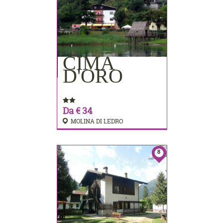
CIMA
PRENOTA
D'ORO
Da € 34
MOLINA DI LEDRO
8