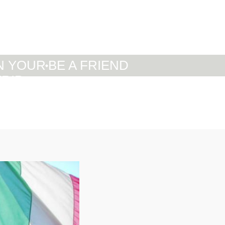
IT
DE
EN
N YOUR
BE A FRIEND
TRIP