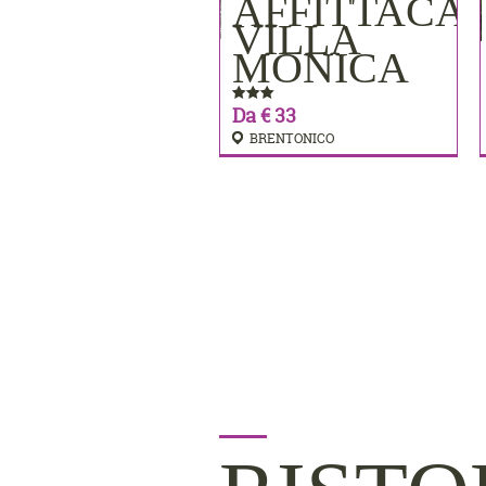
AFFITTACA
PRENOTA
VILLA
MONICA
Da € 33
BRENTONICO