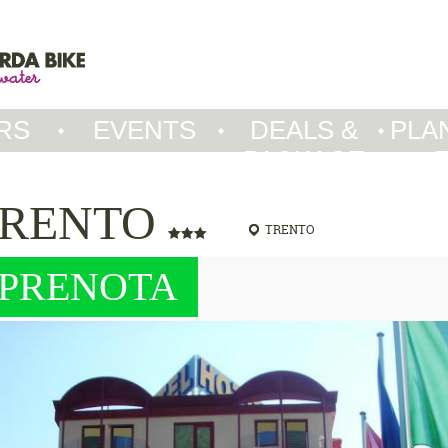
RS
EVENTS
DEALS &
PLA
PACKAGE
TRENTO
TRENTO
PRENOTA