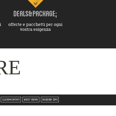
DEALS&PACKAGE;
i
offerte e pacchetti per ogni
vostra esigenza
RE
CLICKWORTHY
BEST VIEWS
INSIDER TIPS