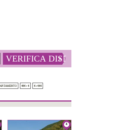
PARTAMENTO
€€€ » €
€ « €€€
4