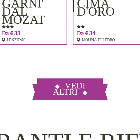
MERE
GARNI'
CIMA
PRENOTA
PRENOTA
DAL
D'ORO
MOZAT
Da € 33
Da € 34
LENZUMO
MOLINA DI LEDRO
VEDI
ALTRI