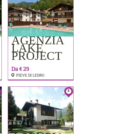
AGENZIA
PRENOTA
LAKE
PROJECT
Da € 29
PIEVE DI LEDRO
8