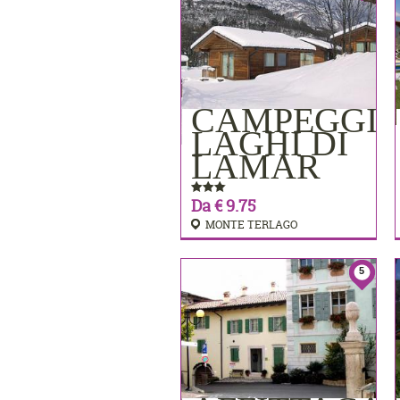
CAMPEGGI
PRENOTA
LAGHI DI
LAMAR
Da € 9.75
MONTE TERLAGO
5