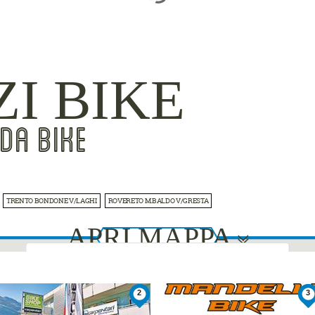
ZI BIKE
DA BIKE
TRENTO BONDONE V/LAGHI
ROVERETO M.BALDO V/GRESTA
APRI MAPPA
This page can't load Google Maps correctly.
2
3