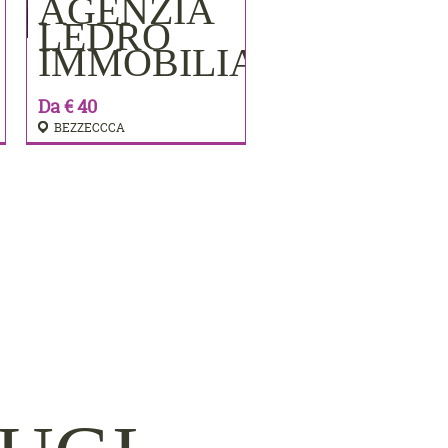
AGENZIA
PRENOTA
LEDRO
IMMOBILIARE
Da € 40
BEZZECCCA