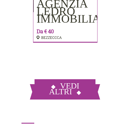
AGENZIA
PRENOTA
LEDRO
IMMOBILIARE
Da € 40
BEZZECCCA
VEDI
ALTRI