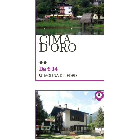
CIMA
PRENOTA
D'ORO
Da € 34
MOLINA DI LEDRO
8