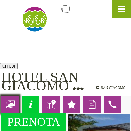
IT
DE
EN
CHIUDI
HOTEL SAN
GIACOMO
SAN GIACOMO
PRENOTA