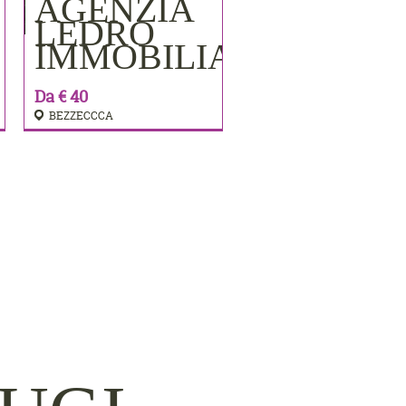
AGENZIA
PRENOTA
LEDRO
IMMOBILIARE
Da € 40
BEZZECCCA