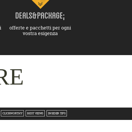
DEALS&PACKAGE;
i
offerte e pacchetti per ogni
vostra esigenza
RE
CLICKWORTHY
BEST VIEWS
INSIDER TIPS