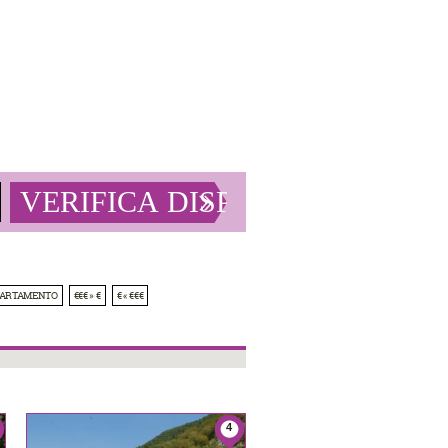
PARTAMENTO
€€€ » €
€ « €€€
4