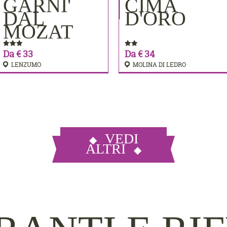
MERE
GARNI'
CIMA
PRENOTA
PRENOTA
DAL
D'ORO
MOZAT
Da € 33
Da € 34
LENZUMO
MOLINA DI LEDRO
VEDI
ALTRI