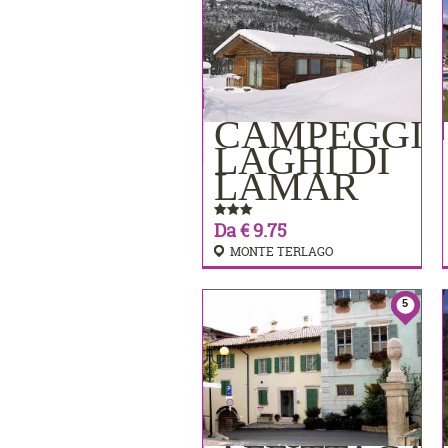
CAMPEGGI
PRENOTA
LAGHI DI
LAMAR
Da € 9.75
MONTE TERLAGO
5