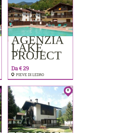
AGENZIA
PRENOTA
LAKE
PROJECT
Da € 29
PIEVE DI LEDRO
8