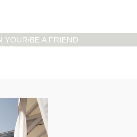
IT
DE
EN
N YOUR
BE A FRIEND
TRIP