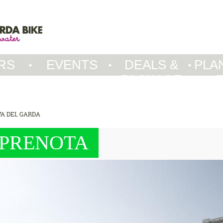
RS
EVENTS
DEALS &
PLA
PACKAGE
VA DEL GARDA
PRENOTA