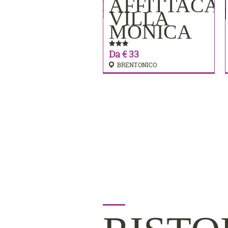
AFFITTACA
PRENOTA
VILLA
MONICA
Da € 33
BRENTONICO