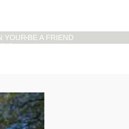
IT
DE
EN
N YOUR
BE A FRIEND
TRIP