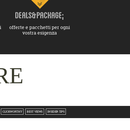
DEALS&PACKAGE;
i
offerte e pacchetti per ogni
vostra esigenza
RE
CLICKWORTHY
BEST VIEWS
INSIDER TIPS