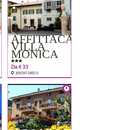
AFFITTACAMERE
PRENOTA
VILLA
MONICA
Da € 33
BRENTONICO
8