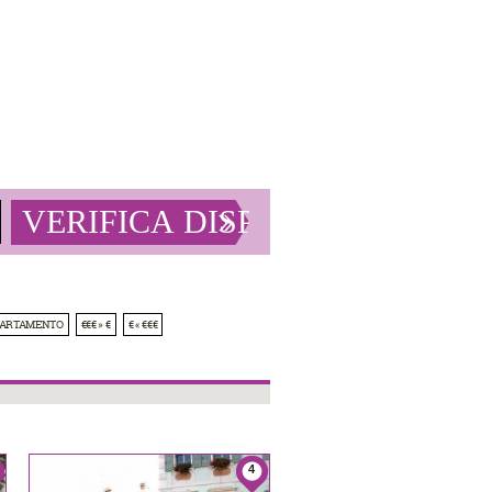
PARTAMENTO
€€€ » €
€ « €€€
4