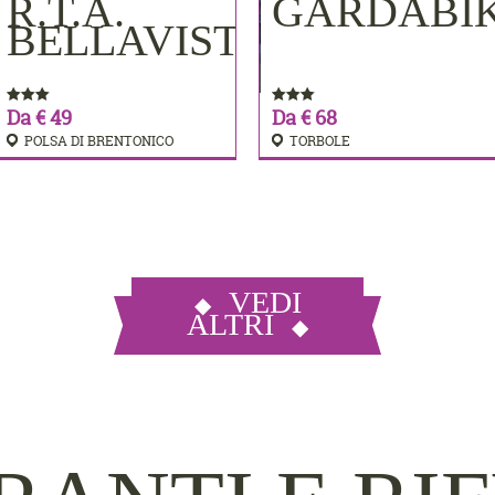
MERE
R.T.A.
GARDABI
PRENOTA
PRENOTA
BELLAVISTA
Da € 49
Da € 68
POLSA DI BRENTONICO
TORBOLE
VEDI
ALTRI