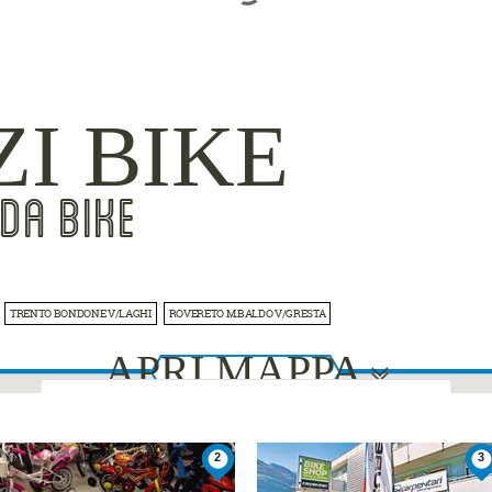
ZI BIKE
DA BIKE
TRENTO BONDONE V/LAGHI
ROVERETO M.BALDO V/GRESTA
APRI MAPPA
This page can't load Google Maps correctly.
2
3