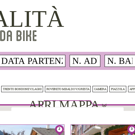
ALITÀ
DA BIKE
TRENTO BONDONE V/LAGHI
ROVERETO M.BALDO V/GRESTA
CAMERA
PIAZZOLA
AP
APRI MAPPA
This page can't load Google Maps correctly.
2
3