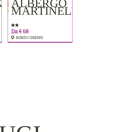
KE
ALBERGO
PRENOTA
MARTINELLI
Da € 68
RONZO CHIENIS