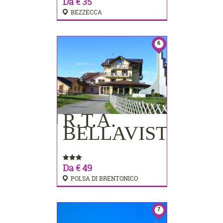
Da € 35
BEZZECCA
6
R.T.A.
PRENOTA
BELLAVISTA
Da € 49
POLSA DI BRENTONICO
7