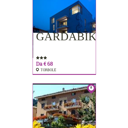
GARDABIKE
PRENOTA
Da € 68
TORBOLE
8