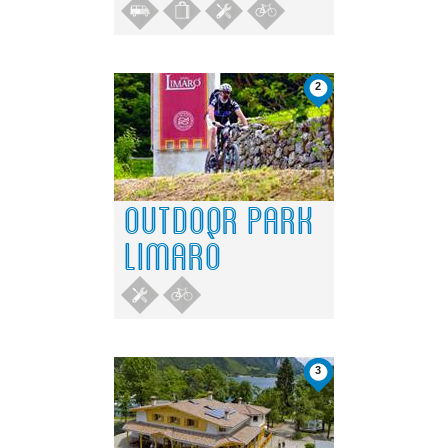
2
OUTDOOR PARK
LIMARÒ
3