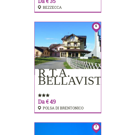
Da € 35
BEZZECCA
6
R.T.A.
PRENOTA
BELLAVISTA
Da € 49
POLSA DI BRENTONICO
7