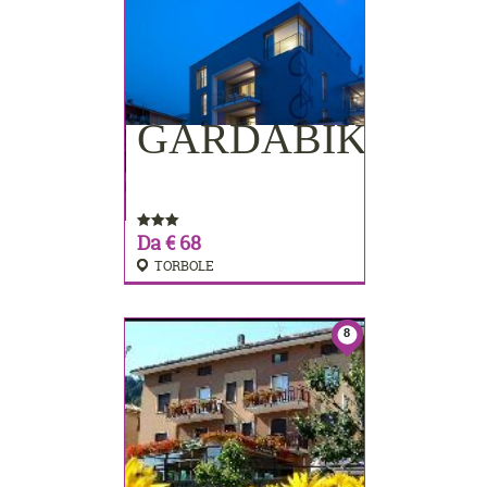
GARDABIKE
PRENOTA
Da € 68
TORBOLE
8