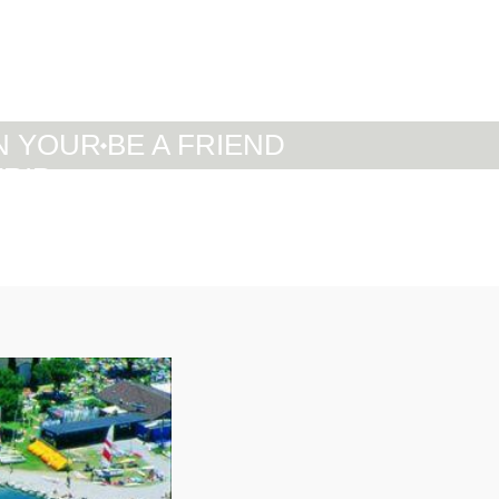
IT
DE
EN
N YOUR
BE A FRIEND
TRIP