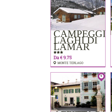
CAMPEGGI
PRENOTA
LAGHI DI
LAMAR
Da € 9.75
MONTE TERLAGO
5