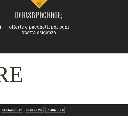
DEALS&PACKAGE;
i
offerte e pacchetti per ogni
vostra esigenza
RE
CLICKWORTHY
BEST VIEWS
INSIDER TIPS