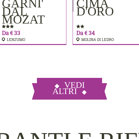
MERE
GARNI'
CIMA
PRENOTA
PRENOTA
DAL
D'ORO
MOZAT
Da € 33
Da € 34
LENZUMO
MOLINA DI LEDRO
VEDI
ALTRI