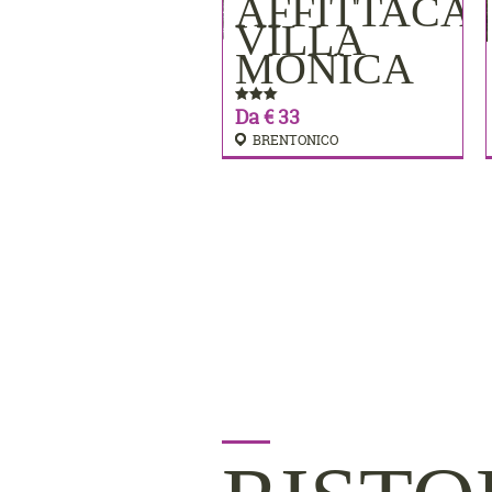
AFFITTACA
PRENOTA
VILLA
MONICA
Da € 33
BRENTONICO