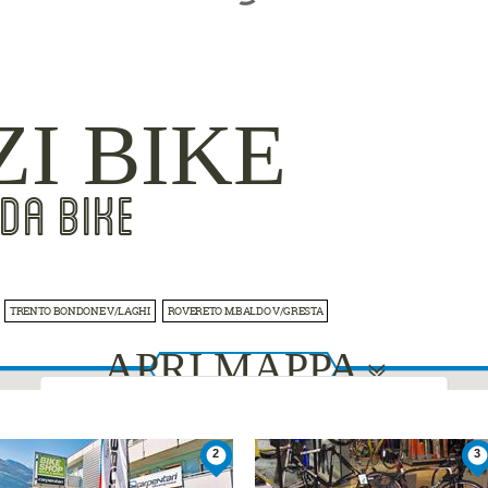
ZI BIKE
DA BIKE
TRENTO BONDONE V/LAGHI
ROVERETO M.BALDO V/GRESTA
APRI MAPPA
This page can't load Google Maps correctly.
2
3