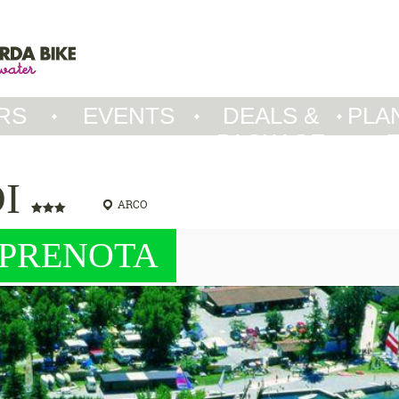
RS
EVENTS
DEALS &
PLA
PACKAGE
DI
ARCO
PRENOTA