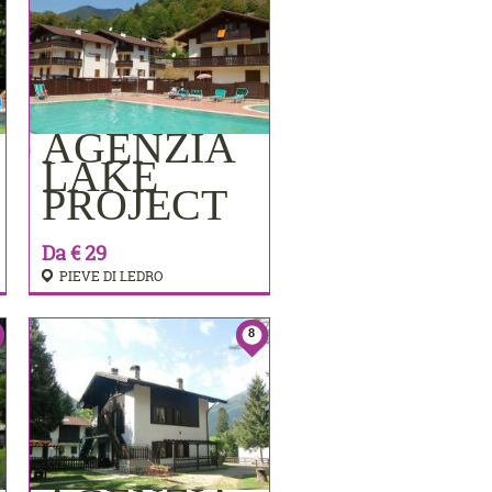
AGENZIA
PRENOTA
LAKE
PROJECT
Da € 29
PIEVE DI LEDRO
8