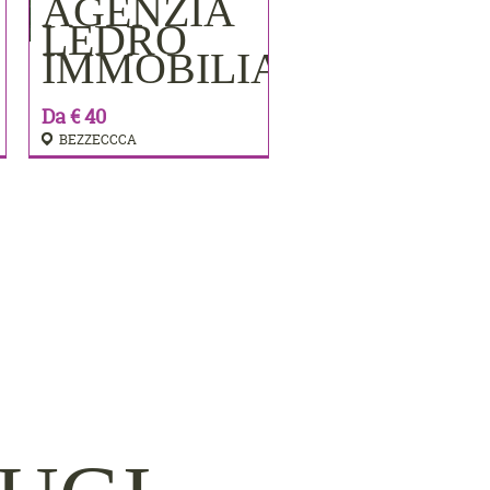
AGENZIA
PRENOTA
LEDRO
IMMOBILIARE
Da € 40
BEZZECCCA