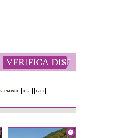
PARTAMENTO
€€€ » €
€ « €€€
4