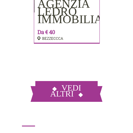
AGENZIA
PRENOTA
LEDRO
IMMOBILIARE
Da € 40
BEZZECCCA
VEDI
ALTRI