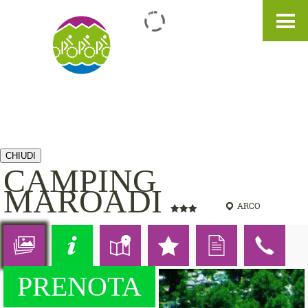
IT
DE
EN
CHIUDI
CAMPING
MAROADI
ARCO
PRENOTA