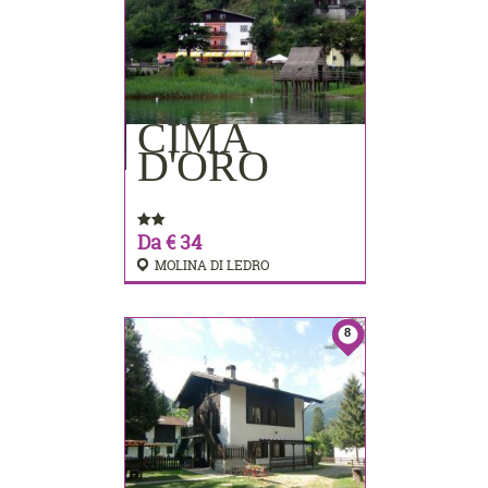
CIMA
PRENOTA
D'ORO
Da € 34
MOLINA DI LEDRO
8