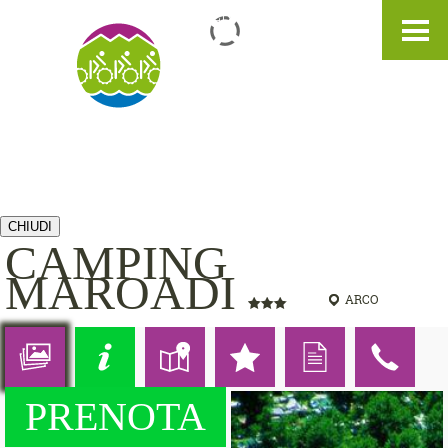
IT
DE
EN
CHIUDI
CAMPING
MAROADI
ARCO
PRENOTA