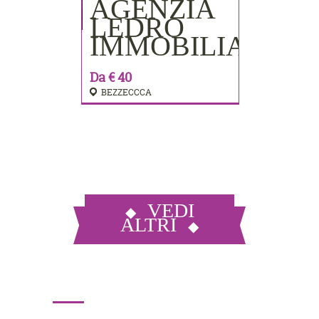
AGENZIA
PRENOTA
LEDRO
IMMOBILIARE
Da € 40
BEZZECCCA
VEDI
ALTRI