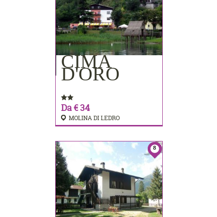
CIMA
PRENOTA
D'ORO
Da € 34
MOLINA DI LEDRO
8