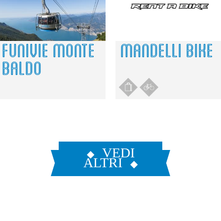
Do you own this website?
OK
1
1
3
3
FUNIVIE MONTE
MANDELLI BIKE
BALDO
2
2
VEDI
ALTRI