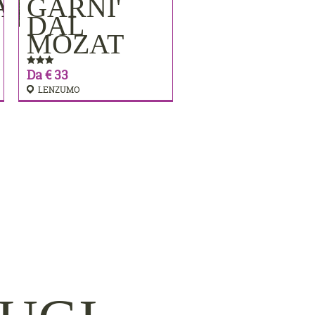
AMERE
GARNI'
PRENOTA
DAL
MOZAT
Da € 33
LENZUMO