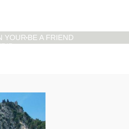
IT
DE
EN
N YOUR
BE A FRIEND
TRIP