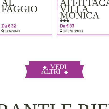
AL
AFFITTAC
PRENOTA
PRENOTA
FAGGIO
VILLA
MONICA
Da € 32
Da € 33
LENZUMO
BRENTONICO
VEDI
ALTRI