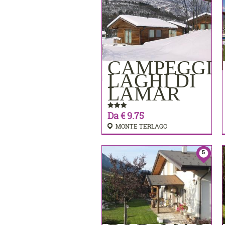
CAMPEGGI
PRENOTA
LAGHI DI
LAMAR
Da € 9.75
MONTE TERLAGO
5