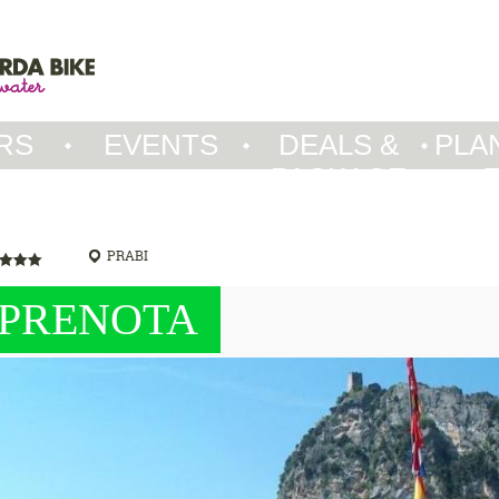
RS
EVENTS
DEALS &
PLA
PACKAGE
PRABI
PRENOTA