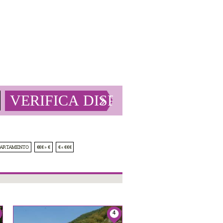
PARTAMENTO
€€€ » €
€ « €€€
4