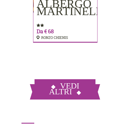
ALBERGO
PRENOTA
MARTINELLI
Da € 68
RONZO CHIENIS
VEDI
ALTRI