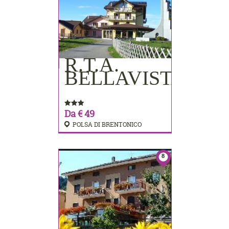
R.T.A.
PRENOTA
BELLAVISTA
Da € 49
POLSA DI BRENTONICO
8