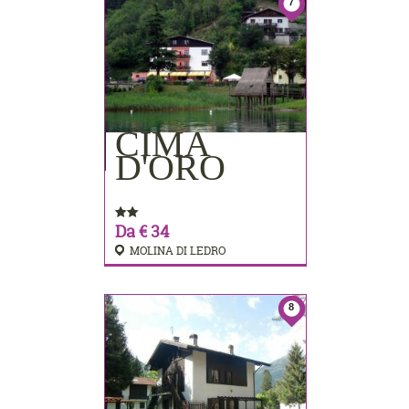
7
CIMA
PRENOTA
D'ORO
Da € 34
MOLINA DI LEDRO
8