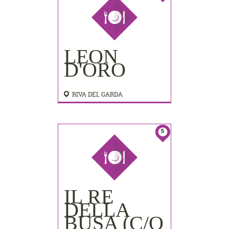
LEON
D'ORO
RIVA DEL GARDA
5
IL RE
DELLA
BUSA (C/O