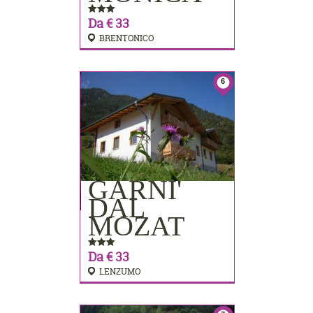
Da € 33
BRENTONICO
6
GARNI'
PRENOTA
DAL
MOZAT
Da € 33
LENZUMO