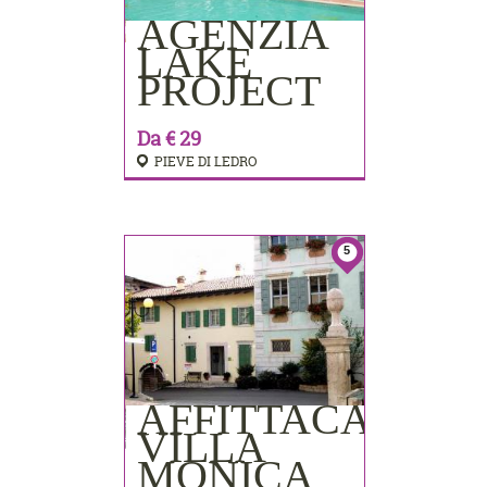
AGENZIA
PRENOTA
LAKE
PROJECT
Da € 29
PIEVE DI LEDRO
5
AFFITTACAMER
PRENOTA
VILLA
MONICA