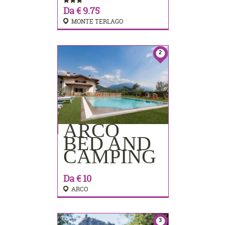
Da € 9.75
MONTE TERLAGO
2
ARCO
PRENOTA
BED AND
CAMPING
Da € 10
ARCO
3