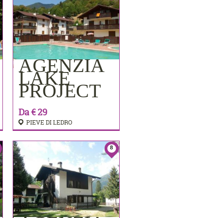
AGENZIA
PRENOTA
LAKE
PROJECT
Da € 29
PIEVE DI LEDRO
8