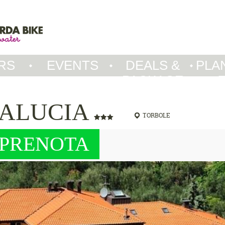
RS
EVENTS
DEALS &
PLA
PACKAGE
TALUCIA
TORBOLE
PRENOTA