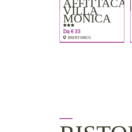
AFFITTACA
PRENOTA
VILLA
MONICA
Da € 33
BRENTONICO