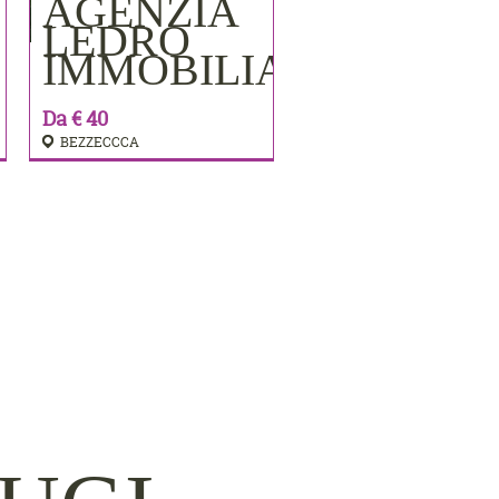
AGENZIA
PRENOTA
LEDRO
IMMOBILIARE
Da € 40
BEZZECCCA