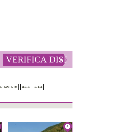
PARTAMENTO
€€€ » €
€ « €€€
4