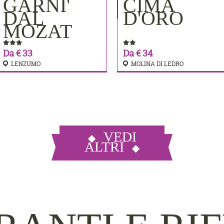
MERE
GARNI'
CIMA
PRENOTA
PRENOTA
DAL
D'ORO
MOZAT
Da € 33
Da € 34
LENZUMO
MOLINA DI LEDRO
VEDI
ALTRI