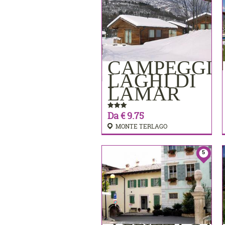
CAMPEGGI
PRENOTA
LAGHI DI
LAMAR
Da € 9.75
MONTE TERLAGO
5