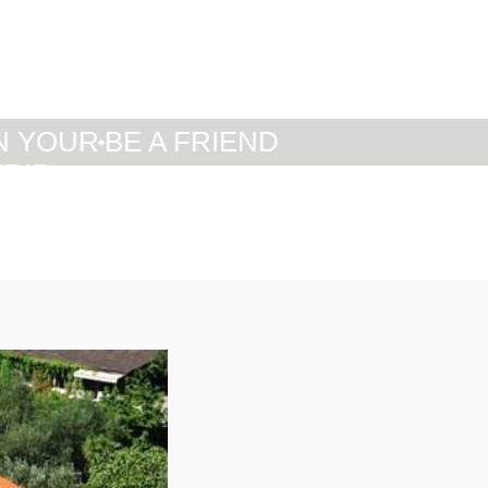
IT
DE
EN
N YOUR
BE A FRIEND
TRIP