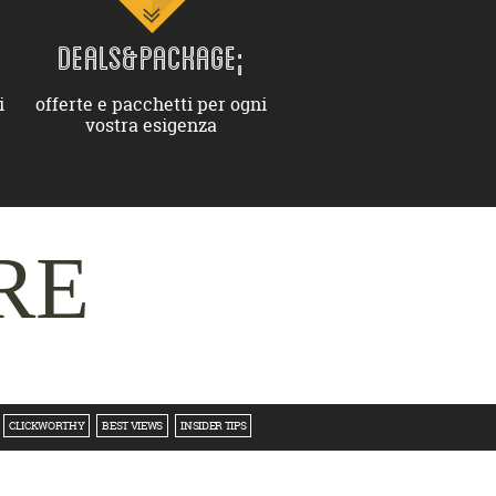
DEALS&PACKAGE;
i
offerte e pacchetti per ogni
vostra esigenza
RE
CLICKWORTHY
BEST VIEWS
INSIDER TIPS