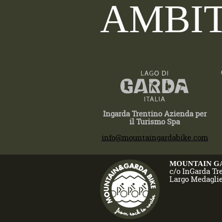
AMBIT
Ingarda Trentino Azienda per
il Turismo Spa
T +39 0464 554444
info@mountaingardabike.com
MOUNTAIN G
c/o InGarda Tr
Largo Medaglie