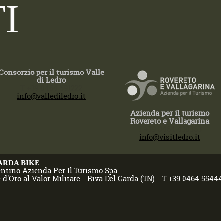
I
Consorzio per il turismo Valle
di Ledro
T +39 0464 591222
info@vallediledro.it
Azienda per il turismo
Rovereto e Vallagarina
T +39 0464 430363
info@visitledro.it
ARDA BIKE
entino Azienda Per Il Turismo Spa
 d'Oro al Valor Militare - Riva Del Garda (TN) - T +39 0464 5544