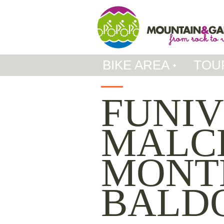
BIKE AREA
TOU
FUNIV
MALC
MONT
BALD