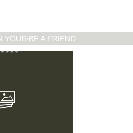
IT
DE
EN
N YOUR
BE A FRIEND
TRIP