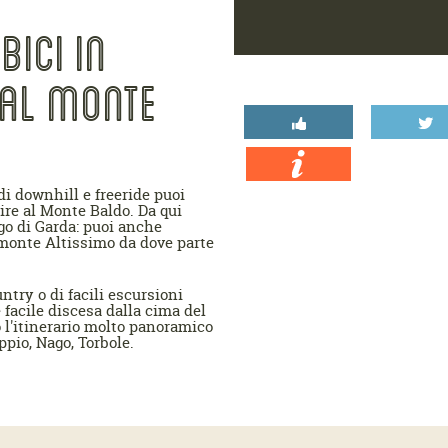
BICI IN
 AL MONTE
di downhill e freeride puoi
lire al Monte Baldo. Da qui
go di Garda: puoi anche
l monte Altissimo da dove parte
ntry o di facili escursioni
 facile discesa dalla cima del
 l'itinerario molto panoramico
ppio, Nago, Torbole.