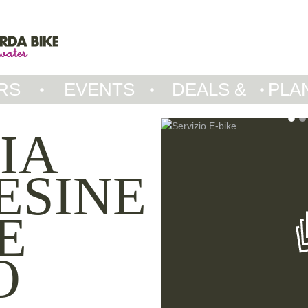
RS
EVENTS
DEALS &
PLA
PACKAGE
IA
ESINE
E
O