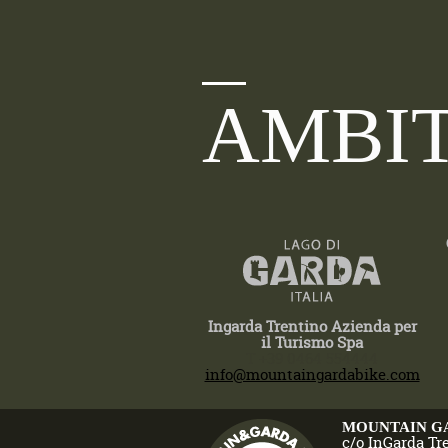
AMBIT
Ingarda Trentino Azienda per
il Turismo Spa
T +39 0464 554444
info@mountaingardabike.com
MOUNTAIN G
c/o InGarda Tr