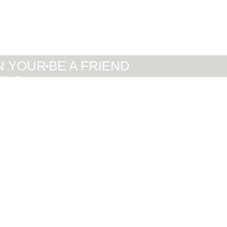
IT
DE
EN
N YOUR
BE A FRIEND
TRIP