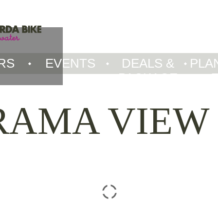
RS
EVENTS
DEALS &
PLA
PACKAGE
RAMA VIEW