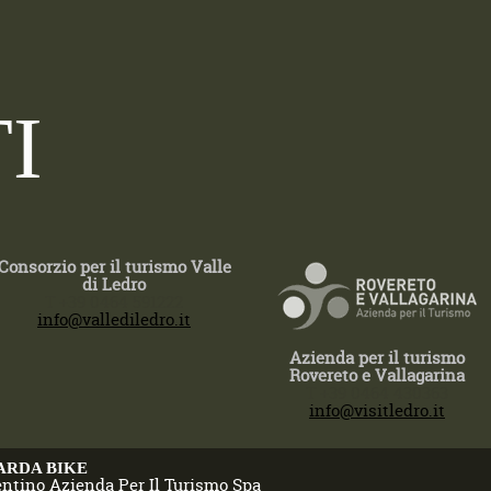
I
Consorzio per il turismo Valle
di Ledro
T +39 0464 591222
info@vallediledro.it
Azienda per il turismo
Rovereto e Vallagarina
T +39 0464 430363
info@visitledro.it
ARDA BIKE
entino Azienda Per Il Turismo Spa