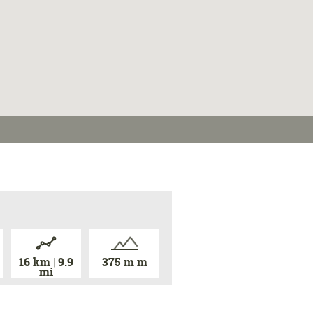
16 km | 9.9
375 m m
mi