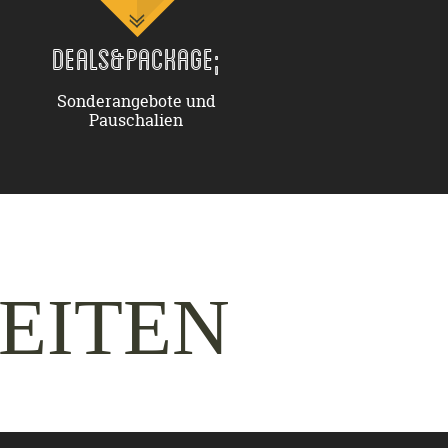
DEALS&PACKAGE;
Sonderangebote und
Pauschalien
EITEN