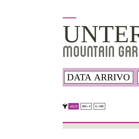
UNTE
MOUNTAIN GAR
ALLE
€€€ » €
€ « €€€