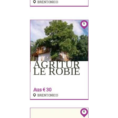
BRENTONICO
5
AGRITUR
BUCHEN
LE ROBIE
Aus € 30
BRENTONICO
6