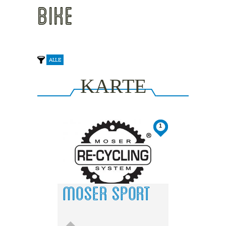
BIKE
ALLE
KARTE
ANZEIGEN
1
This page can't load Google Maps
correctly.
Do you own this website?
OK
MOSER SPORT