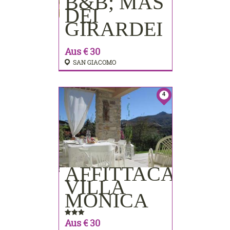
B&B; MAS
BUCHEN
DEI
GIRARDEI
Aus € 30
SAN GIACOMO
4
AFFITTACAMER
BUCHEN
VILLA
MONICA
Aus € 30