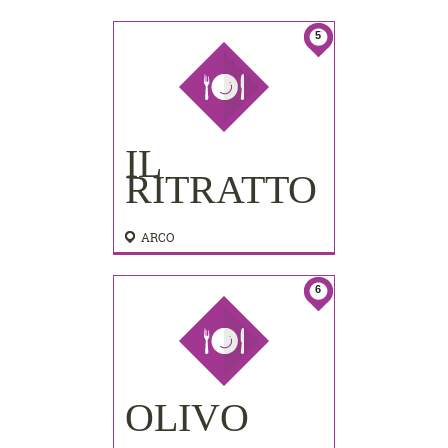
5
IL
RITRATTO
ARCO
6
OLIVO