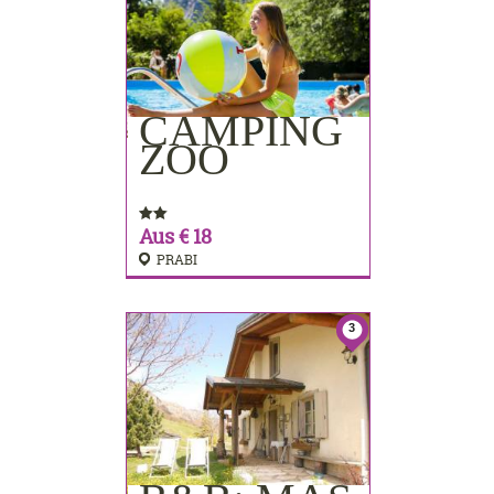
CAMPING
BUCHEN
ZOO
Aus € 18
PRABI
3