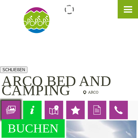
IT
DE
EN
SCHLIEßEN
ARCO BED AND
CAMPING
ARCO
BUCHEN