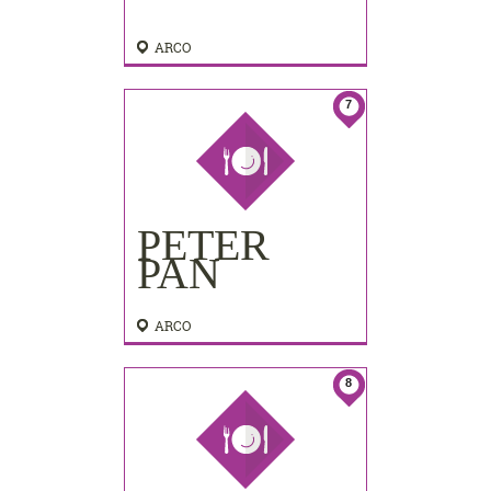
ARCO
7
PETER
PAN
ARCO
8