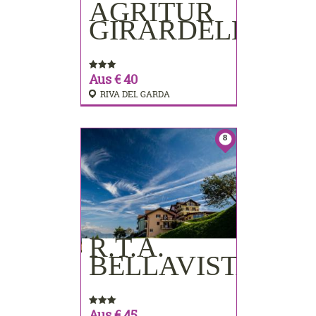
AGRITUR
BUCHEN
GIRARDELLI
Aus € 40
RIVA DEL GARDA
8
R.T.A.
BUCHEN
BELLAVISTA
Aus € 45