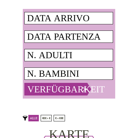
ALLE
€€€ » €
€ « €€€
KARTE