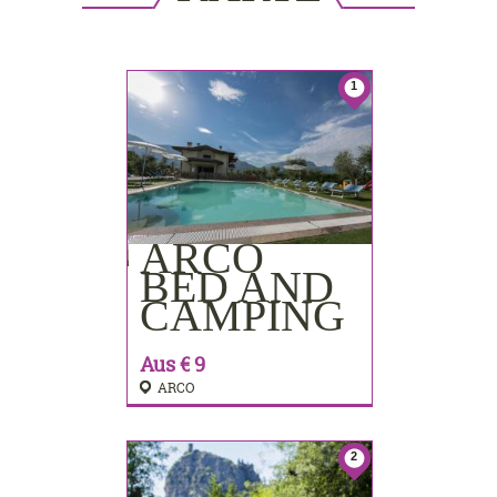
ANZEIGEN
1
This page can't load Google Maps
correctly.
Do you own this website?
OK
ARCO
BUCHEN
BED AND
CAMPING
Aus € 9
ARCO
2